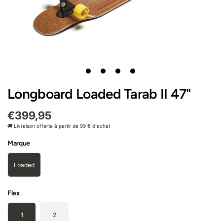
1
2
3
4
Longboard Loaded Tarab II 47"
€399,95
🚚 Livraison offerte à partir de 99 € d'achat
Marque
Loaded
Flex
1
2